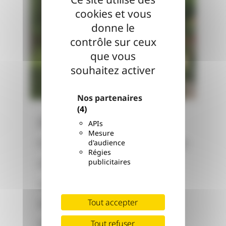
cookies et vous
donne le
contrôle sur ceux
que vous
souhaitez activer
Nos partenaires
(4)
Bien plus qu’un
APIs
Mesure
traiteur, un partenaire
d'audience
Régies
de confiance pour
publicitaires
sublimer chaque
instant de votre
Tout accepter
mariage
Tout refuser