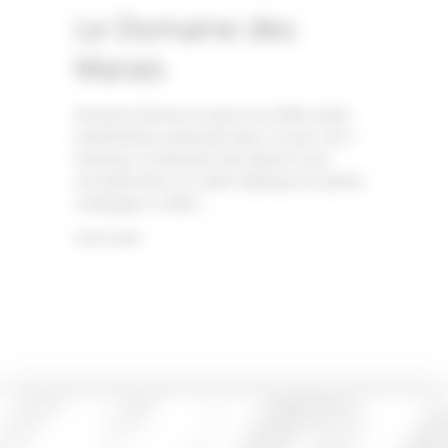
Le Domaine des
Marais
Ancienne ferme en pierre du XVIIe siècle
entièrement restaurée dans un parc de 3
hectares, le Domaine des Marais vous
accueille dans un cadre idyllique en pleine
campagne, à l’abri...
Lire la suite