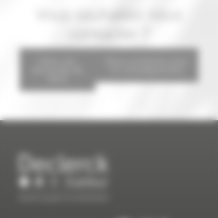
Vous souhaitez nous
contacter ?
Faire une
Nous contacter pour
demande de
un renseignement
devis