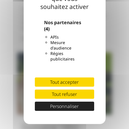
souhaitez activer
Situé à la limite d’Anse et de Lachassagne
sur la route des Pierres Dorées, le Domaine
de Bellevue domine la plaine des Chères.
Nos partenaires
Venez admirer le jardin paysager et la...
(4)
APIs
Lire la suite
Mesure
d'audience
Régies
publicitaires
Tout accepter
Tout refuser
Personnaliser
Domaine 1892