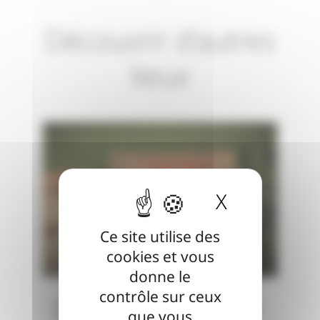
Découvrir d'autres
lieux
X
Masquer l
Ce site utilise des
cookies et vous
donne le
contrôle sur ceux
Domaine de Bellevue
que vous