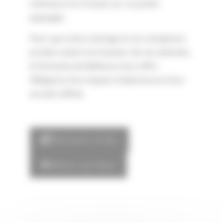
intérieure et à l’ouest sur un jardin
paysager.
Pour que votre mariage et vos réceptions
privées soient à la hauteur de vos attentes,
le Domaine de Bellevue vous offre
l’élégance d’un espace chaleureux et d’un
accueil raffiné.
Découvrir ce lieu
Retour aux lieux