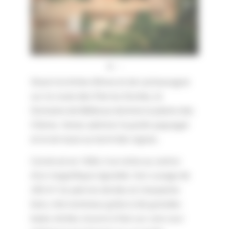
Situé à la limite d’Anse et de Lachassagne
sur la route des Pierres Dorées, le
Domaine de Bellevue domine la plaine des
Chères. Venez admirer le jardin paysager
et la terrasse au bord des vignes.
Construit en 1656, il se niche au centre
d’un magnifique vignoble. Son cuvage de
250 m² en pierres dorées et charpente
bois, très lumineux grâce à de grandes
baies vitrées s’ouvre à l’est sur une cour