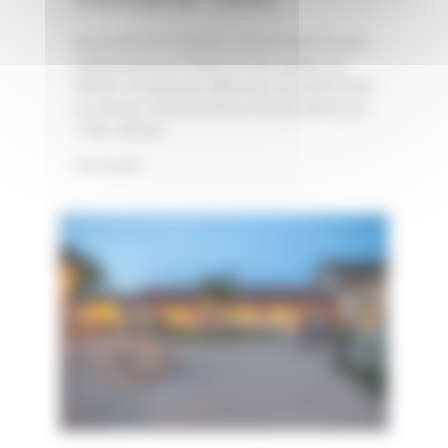
Situé près de Grandris, à proximité de Lyon,
Villefranche-sur-Saône et des vallées du
Rhône, le Domaine 1892 vous accueille dans
un ancien corps de ferme rénové datant de
1750, offrant...
Lire la suite